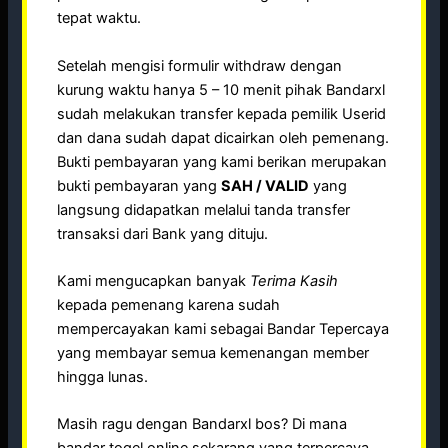
tepat waktu.
Setelah mengisi formulir withdraw dengan
kurung waktu hanya 5 – 10 menit pihak Bandarxl
sudah melakukan transfer kepada pemilik Userid
dan dana sudah dapat dicairkan oleh pemenang.
Bukti pembayaran yang kami berikan merupakan
bukti pembayaran yang
SAH / VALID
yang
langsung didapatkan melalui tanda transfer
transaksi dari Bank yang dituju.
Kami mengucapkan banyak
Terima Kasih
kepada pemenang karena sudah
mempercayakan kami sebagai Bandar Tepercaya
yang membayar semua kemenangan member
hingga lunas.
Masih ragu dengan Bandarxl bos? Di mana