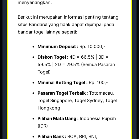
menyenangkan.
Berikut ini merupakan informasi penting tentang
situs Bandarxl yang tidak dapat dijumpai pada
bandar togel lainnya seperti:
Minimum Deposit :
Rp. 10.000,-
Diskon Togel :
4D = 66.5% | 3D =
59.5% | 2D = 29.5% (Semua Pasaran
Togel)
Minimal Betting Togel :
Rp. 100,-
Pasaran Togel Terbaik :
Totomacau,
Togel Singapore, Togel Sydney, Togel
Hongkong
Pilihan Mata Uang :
Indonesia Rupiah
(IDR)
Pilihan Bank :
BCA, BRI, BNI,