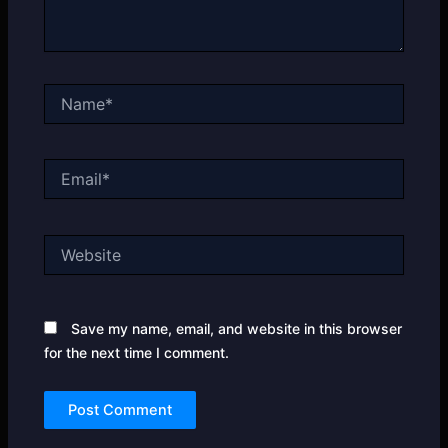
Name*
Email*
Website
Save my name, email, and website in this browser
for the next time I comment.