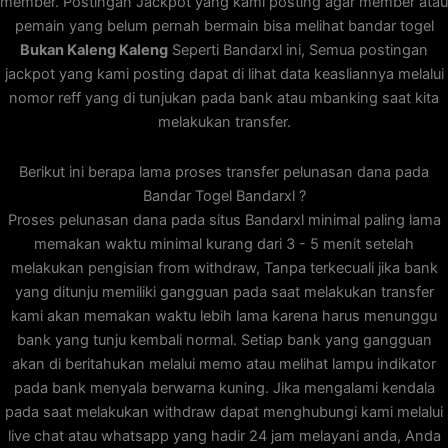
member. Postingan Jackpot yang kami posting agar member atau
pemain yang belum pernah bermain bisa melihat bandar togel
Bukan Kaleng Kaleng
Seperti Bandarxl ini, Semua postingan
jackpot yang kami posting dapat di lihat data keasliannya melalui
nomor reff yang di tunjukan pada bank atau mbanking saat kita
melakukan transfer.
Berikut ini berapa lama proses transfer pelunasan dana pada
Bandar Togel Bandarxl ?
Proses pelunasan dana pada situs Bandarxl minimal paling lama
memakan waktu minimal kurang dari 3 - 5 menit setelah
melakukan pengisian from withdraw, Tanpa terkecuali jika bank
yang ditunju memiliki gangguan pada saat melakukan transfer
kami akan memakan waktu lebih lama karena harus menunggu
bank yang tunju kembali normal. Setiap bank yang gangguan
akan di beritahukan melalui memo atau melihat lampu indikator
pada bank menyala berwarna kuning. Jika mengalami kendala
pada saat melakukan withdraw dapat menghubungi kami melalui
live chat atau whatsapp yang hadir 24 jam melayani anda, Anda