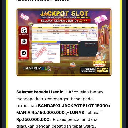
Selamat kepada User id : LX***
telah berhasil
mendapatkan kemenangan besar pada
permainan
BANDARXL JACKPOT SLOT 15000x
MANIA Rp.150.000.000.,- LUNAS
sebesar
Rp.150.000.000.
. Proses pencairan dana
dilakukan dengan cepat dan tepat waktu.