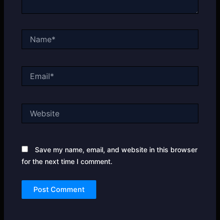
Name*
Email*
Website
Save my name, email, and website in this browser
for the next time I comment.