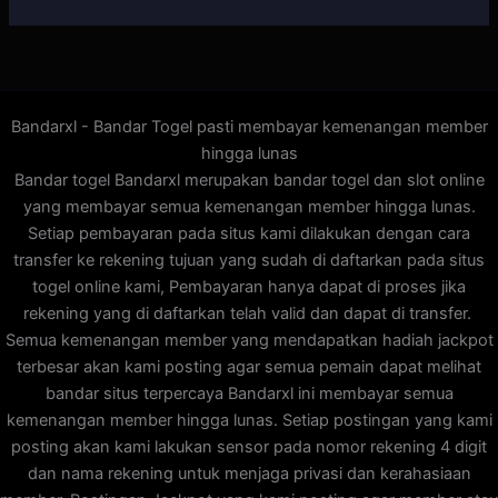
Bandarxl - Bandar Togel pasti membayar kemenangan member
hingga lunas
Bandar togel Bandarxl merupakan bandar togel dan slot online
yang membayar semua kemenangan member hingga lunas.
Setiap pembayaran pada situs kami dilakukan dengan cara
transfer ke rekening tujuan yang sudah di daftarkan pada situs
togel online kami, Pembayaran hanya dapat di proses jika
rekening yang di daftarkan telah valid dan dapat di transfer.
Semua kemenangan member yang mendapatkan hadiah jackpot
terbesar akan kami posting agar semua pemain dapat melihat
bandar situs terpercaya Bandarxl ini membayar semua
kemenangan member hingga lunas. Setiap postingan yang kami
posting akan kami lakukan sensor pada nomor rekening 4 digit
dan nama rekening untuk menjaga privasi dan kerahasiaan