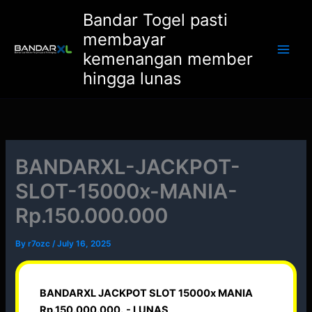
Skip
Bandar Togel pasti
to
membayar
content
kemenangan member
hingga lunas
BANDARXL-JACKPOT-
SLOT-15000x-MANIA-
Rp.150.000.000
By
r7ozc
/
July 16, 2025
BANDARXL JACKPOT SLOT 15000x MANIA
Rp.150.000.000.,- LUNAS