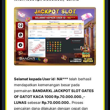
Selamat kepada User id : NA***
telah berhasil
mendapatkan kemenangan besar pada
permainan
BANDARXL JACKPOT SLOT GATES
OF GATOT KACA 1000 Rp.70.000.000.,-
LUNAS
sebesar
Rp.70.000.000.
. Proses
pencairan dana dilakukan dengan cepat dan