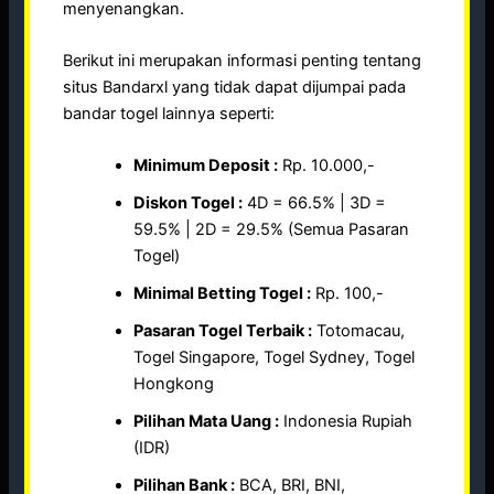
menyenangkan.
Berikut ini merupakan informasi penting tentang
situs Bandarxl yang tidak dapat dijumpai pada
bandar togel lainnya seperti:
Minimum Deposit :
Rp. 10.000,-
Diskon Togel :
4D = 66.5% | 3D =
59.5% | 2D = 29.5% (Semua Pasaran
Togel)
Minimal Betting Togel :
Rp. 100,-
Pasaran Togel Terbaik :
Totomacau,
Togel Singapore, Togel Sydney, Togel
Hongkong
Pilihan Mata Uang :
Indonesia Rupiah
(IDR)
Pilihan Bank :
BCA, BRI, BNI,