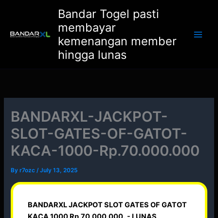
Skip
Bandar Togel pasti
to
membayar
content
kemenangan member
hingga lunas
BANDARXL-JACKPOT-
SLOT-GATES-OF-GATOT-
KACA-1000-Rp.70.000.000
By
r7ozc
/
July 13, 2025
BANDARXL JACKPOT SLOT GATES OF GATOT
KACA 1000 Rp.70.000.000.,- LUNAS