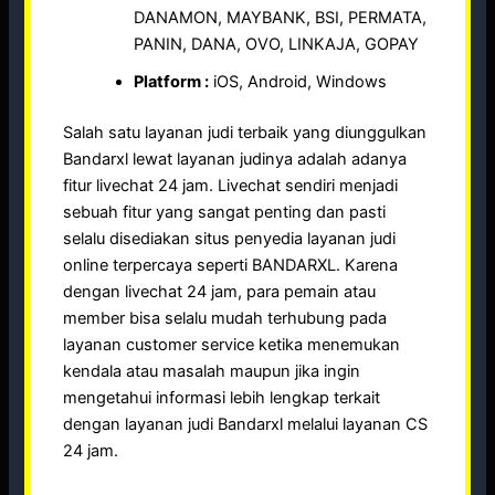
DANAMON, MAYBANK, BSI, PERMATA,
PANIN, DANA, OVO, LINKAJA, GOPAY
Platform :
iOS, Android, Windows
Salah satu layanan judi terbaik yang diunggulkan
Bandarxl lewat layanan judinya adalah adanya
fitur livechat 24 jam. Livechat sendiri menjadi
sebuah fitur yang sangat penting dan pasti
selalu disediakan situs penyedia layanan judi
online terpercaya seperti BANDARXL. Karena
dengan livechat 24 jam, para pemain atau
member bisa selalu mudah terhubung pada
layanan customer service ketika menemukan
kendala atau masalah maupun jika ingin
mengetahui informasi lebih lengkap terkait
dengan layanan judi Bandarxl melalui layanan CS
24 jam.