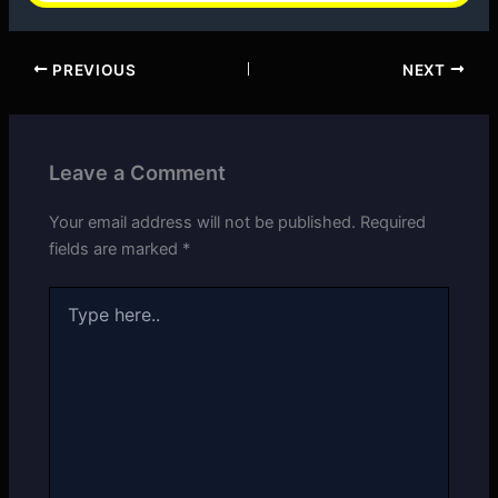
PREVIOUS
NEXT
Leave a Comment
Your email address will not be published.
Required
fields are marked
*
Type
here..