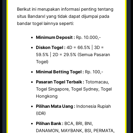
Berikut ini merupakan informasi penting tentang
situs Bandarxl yang tidak dapat dijumpai pada
bandar togel lainnya seperti:
Minimum Deposit :
Rp. 10.000,-
Diskon Togel :
4D = 66.5% | 3D =
59.5% | 2D = 29.5% (Semua Pasaran
Togel)
Minimal Betting Togel :
Rp. 100,-
Pasaran Togel Terbaik :
Totomacau,
Togel Singapore, Togel Sydney, Togel
Hongkong
Pilihan Mata Uang :
Indonesia Rupiah
(IDR)
Pilihan Bank :
BCA, BRI, BNI,
DANAMON, MAYBANK, BSI, PERMATA,