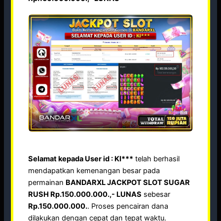
Selamat kepada User id : KI***
telah berhasil
mendapatkan kemenangan besar pada
permainan
BANDARXL JACKPOT SLOT SUGAR
RUSH Rp.150.000.000.,- LUNAS
sebesar
Rp.150.000.000.
. Proses pencairan dana
dilakukan dengan cepat dan tepat waktu.