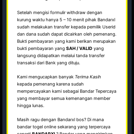
Setelah mengisi formulir withdraw dengan
kurung waktu hanya 5 – 10 menit pihak Bandarxl
sudah melakukan transfer kepada pemilik Userid
dan dana sudah dapat dicairkan oleh pemenang.
Bukti pembayaran yang kami berikan merupakan
bukti pembayaran yang
SAH / VALID
yang
langsung didapatkan melalui tanda transfer
transaksi dari Bank yang dituju.
Kami mengucapkan banyak
Terima Kasih
kepada pemenang karena sudah
mempercayakan kami sebagai Bandar Tepercaya
yang membayar semua kemenangan member
hingga lunas.
Masih ragu dengan Bandarxl bos? Di mana
bandar togel online sekarang yang terpercaya