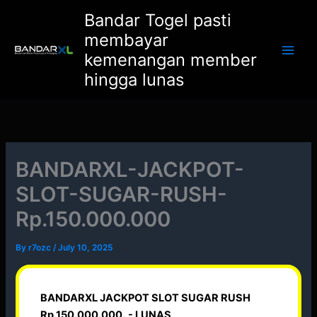
Skip
Bandar Togel pasti
to
membayar
content
kemenangan member
hingga lunas
BANDARXL-JACKPOT-
SLOT-SUGAR-RUSH-
Rp.150.000.000
By
r7ozc
/
July 10, 2025
BANDARXL JACKPOT SLOT SUGAR RUSH
Rp.150.000.000.,- LUNAS