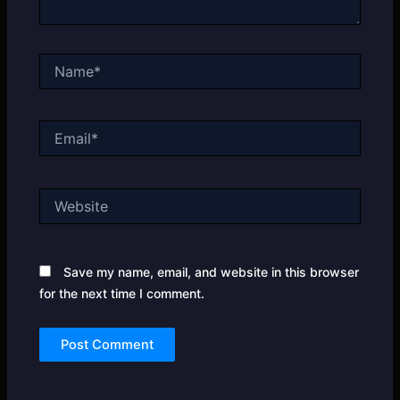
Name*
Email*
Website
Save my name, email, and website in this browser
for the next time I comment.