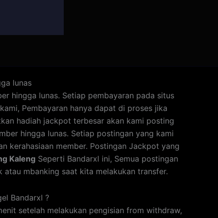
ga lunas
r hingga lunas. Setiap pembayaran pada situs
e kami, Pembayaran hanya dapat di proses jika
kan hadiah jackpot terbesar akan kami posting
ber hingga lunas. Setiap postingan yang kami
dan kerahasiaan member. Postingan Jackpot yang
ng Kaleng
Seperti Bandarxl ini, Semua postingan
k atau mbanking saat kita melakukan transfer.
el Bandarxl ?
enit setelah melakukan pengisian from withdraw,