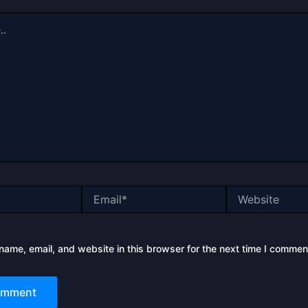
Email*
Website
ame, email, and website in this browser for the next time I commen