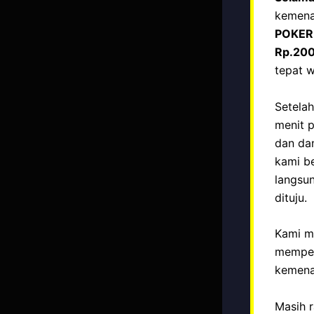
kemena
POKER
Rp.200
tepat w
Setelah
menit 
dan da
kami b
langsun
dituju.
Kami m
memper
kemena
Masih 