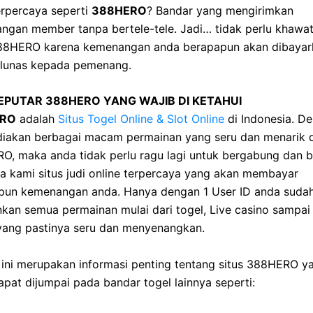
erpercaya seperti
388HERO
? Bandar yang mengirimkan
ngan member tanpa bertele-tele. Jadi… tidak perlu khawat
388HERO karena kemenangan anda berapapun akan dibayar
 lunas kepada pemenang.
SEPUTAR 388HERO YANG WAJIB DI KETAHUI
ERO
adalah
Situs Togel Online & Slot Online
di Indonesia. D
iakan berbagai macam permainan yang seru dan menarik d
O, maka anda tidak perlu ragu lagi untuk bergabung dan 
a kami situs judi online terpercaya yang akan membayar
pun kemenangan anda. Hanya dengan 1 User ID anda suda
an semua permainan mulai dari togel, Live casino sampai 
 yang pastinya seru dan menyenangkan.
 ini merupakan informasi penting tentang situs 388HERO y
apat dijumpai pada bandar togel lainnya seperti: