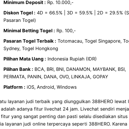
Minimum Deposit :
Rp. 10.000,-
Diskon Togel :
4D = 66.5% | 3D = 59.5% | 2D = 29.5% (
Pasaran Togel)
Minimal Betting Togel :
Rp. 100,-
Pasaran Togel Terbaik :
Totomacau, Togel Singapore, To
Sydney, Togel Hongkong
Pilihan Mata Uang :
Indonesia Rupiah (IDR)
Pilihan Bank :
BCA, BRI, BNI, DANAMON, MAYBANK, BSI,
PERMATA, PANIN, DANA, OVO, LINKAJA, GOPAY
Platform :
iOS, Android, Windows
atu layanan judi terbaik yang diunggulkan 388HERO lewat 
 adalah adanya fitur livechat 24 jam. Livechat sendiri menja
fitur yang sangat penting dan pasti selalu disediakan situs
a layanan judi online terpercaya seperti 388HERO. Karena