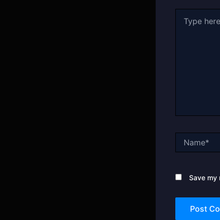
Type
here..
Name*
Save my n