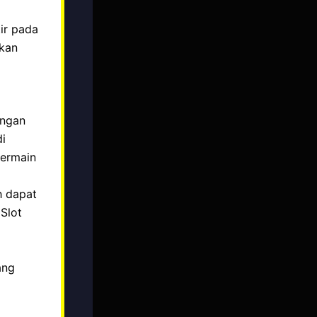
ir pada
kan
engan
i
bermain
h dapat
Slot
ang