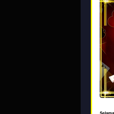
Selama