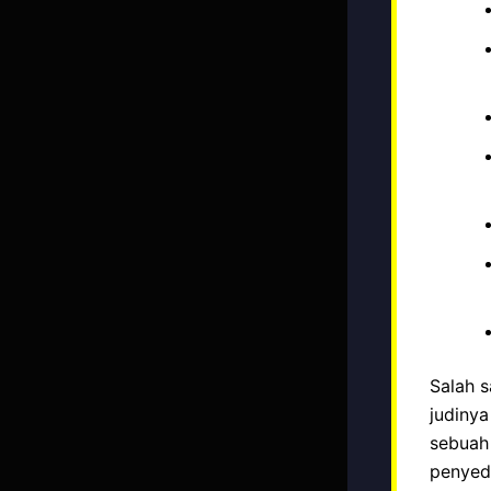
Salah s
judinya
sebuah 
penyedi