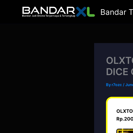
Skip
Bandar 
to
content
OLXT
DICE 
By
r7ozc
/
Jun
OLXTO
Rp.200