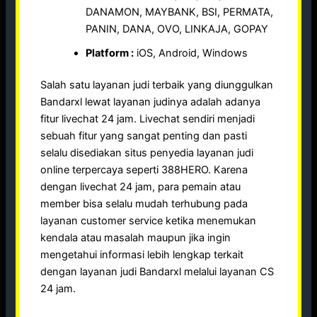
DANAMON, MAYBANK, BSI, PERMATA,
PANIN, DANA, OVO, LINKAJA, GOPAY
Platform :
iOS, Android, Windows
Salah satu layanan judi terbaik yang diunggulkan
Bandarxl lewat layanan judinya adalah adanya
fitur livechat 24 jam. Livechat sendiri menjadi
sebuah fitur yang sangat penting dan pasti
selalu disediakan situs penyedia layanan judi
online terpercaya seperti 388HERO. Karena
dengan livechat 24 jam, para pemain atau
member bisa selalu mudah terhubung pada
layanan customer service ketika menemukan
kendala atau masalah maupun jika ingin
mengetahui informasi lebih lengkap terkait
dengan layanan judi Bandarxl melalui layanan CS
24 jam.