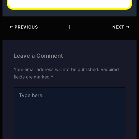
PREVIOUS
NEXT
Leave a Comment
Your email address will not be published.
Required
fields are marked
*
Type
here..