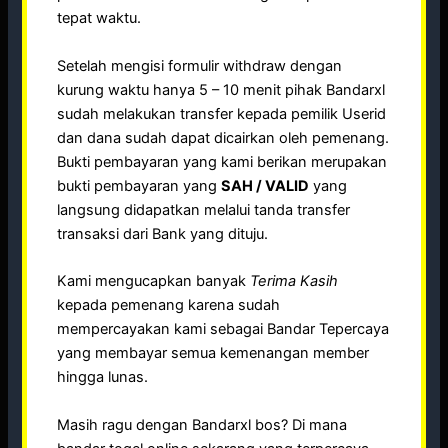
tepat waktu.
Setelah mengisi formulir withdraw dengan
kurung waktu hanya 5 – 10 menit pihak Bandarxl
sudah melakukan transfer kepada pemilik Userid
dan dana sudah dapat dicairkan oleh pemenang.
Bukti pembayaran yang kami berikan merupakan
bukti pembayaran yang
SAH / VALID
yang
langsung didapatkan melalui tanda transfer
transaksi dari Bank yang dituju.
Kami mengucapkan banyak
Terima Kasih
kepada pemenang karena sudah
mempercayakan kami sebagai Bandar Tepercaya
yang membayar semua kemenangan member
hingga lunas.
Masih ragu dengan Bandarxl bos? Di mana