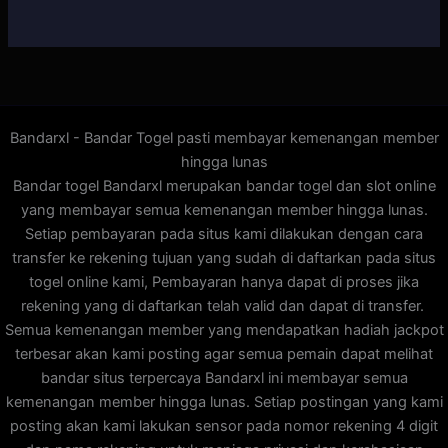
Bandarxl - Bandar Togel pasti membayar kemenangan member
hingga lunas
Bandar togel Bandarxl merupakan bandar togel dan slot online
yang membayar semua kemenangan member hingga lunas.
Setiap pembayaran pada situs kami dilakukan dengan cara
transfer ke rekening tujuan yang sudah di daftarkan pada situs
togel online kami, Pembayaran hanya dapat di proses jika
rekening yang di daftarkan telah valid dan dapat di transfer.
Semua kemenangan member yang mendapatkan hadiah jackpot
terbesar akan kami posting agar semua pemain dapat melihat
bandar situs terpercaya Bandarxl ini membayar semua
kemenangan member hingga lunas. Setiap postingan yang kami
posting akan kami lakukan sensor pada nomor rekening 4 digit