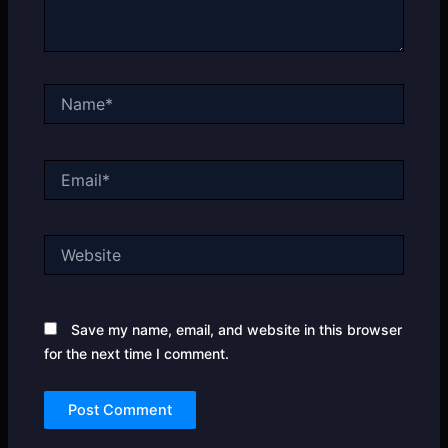
Name*
Email*
Website
Save my name, email, and website in this browser
for the next time I comment.