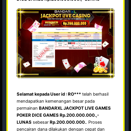
Selamat kepada User id : RO***
telah berhasil
mendapatkan kemenangan besar pada
permainan
BANDARXL JACKPOT LIVE GAMES
POKER DICE GAMES Rp.200.000.000.,-
LUNAS
sebesar
Rp.200.000.000.
. Proses
pencairan dana dilakukan dengan cepat dan